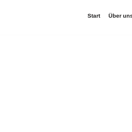
Start
Über un
Start