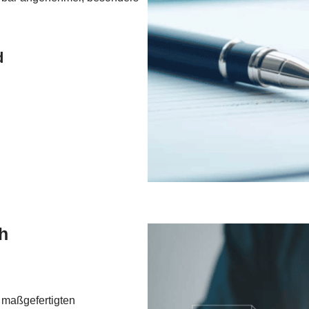
d
ch
 maßgefertigten