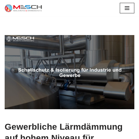
Zum
Inhalt
springen
Gewerbliche Lärmdämmung
auf hohem Niveau für