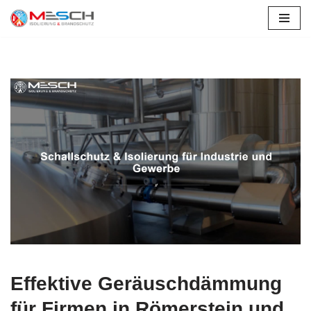
Zum
Inhalt
springen
Effektive Geräuschdämmung
für Firmen in Römerstein und