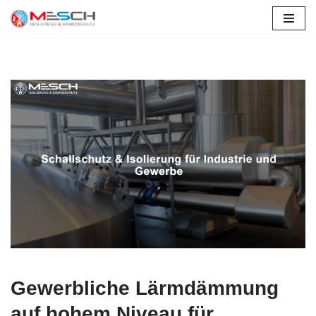
Zum
Inhalt
springen
Gewerbliche Lärmdämmung
auf hohem Niveau für