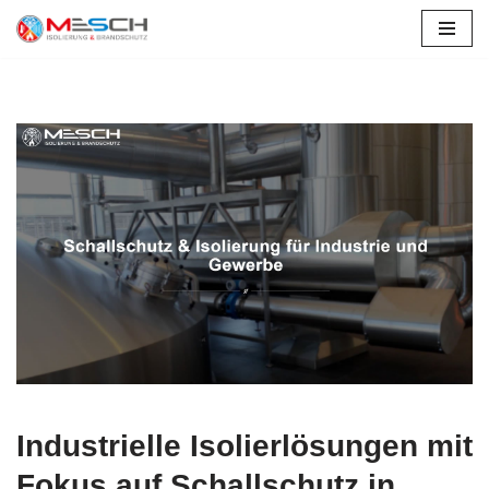
Zum
Inhalt
springen
Industrielle Isolierlösungen mit
Fokus auf Schallschutz in