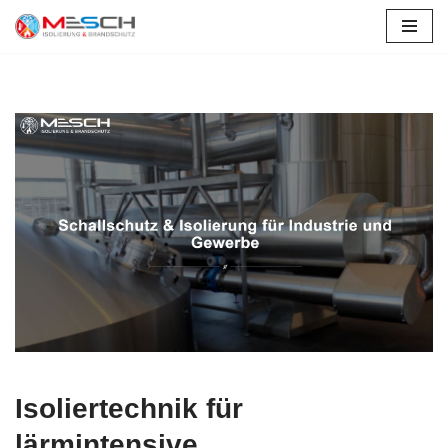
Zum
Inhalt
springen
Isoliertechnik für
lärmintensive