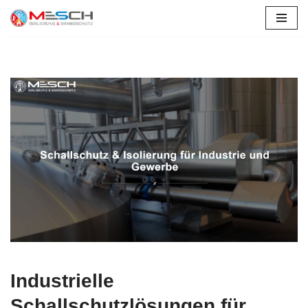
Zum
Inhalt
springen
Industrielle
Schallschutzlösungen für