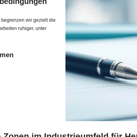
tsbedingungen
egrenzen wir gezielt die
rbeiten ruhiger, unter
mmen
e Zonen im Industrieumfeld für He