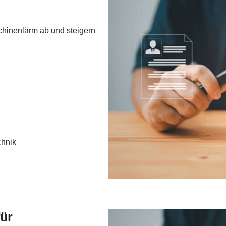
hinenlärm ab und steigern
chnik
ür