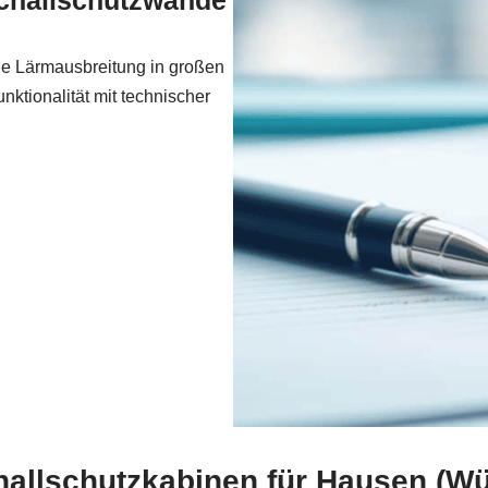
challschutzwände
ie Lärmausbreitung in großen
ktionalität mit technischer
hallschutzkabinen für Hausen (W