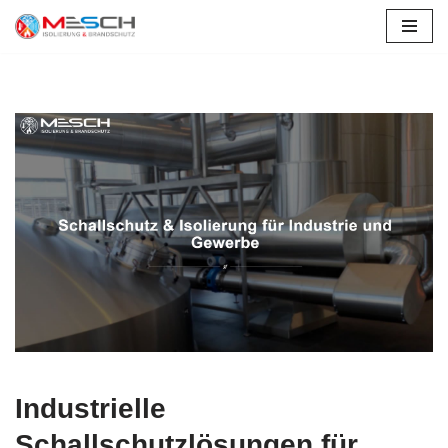
Zum
Inhalt
springen
Industrielle
Schallschutzlösungen für