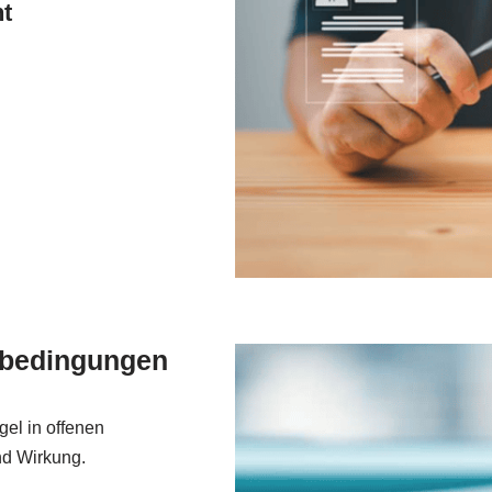
t
tsbedingungen
el in offenen
nd Wirkung.