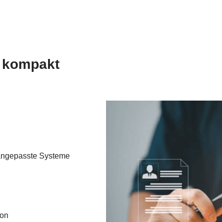
e kompakt
ßangepasste Systeme
ion