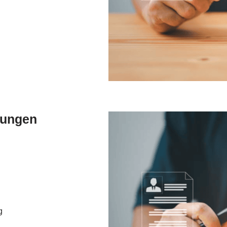
dungen
g