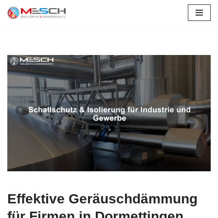
Zum
Inhalt
springen
Effektive Geräuschdämmung
für Firmen in Dormettingen