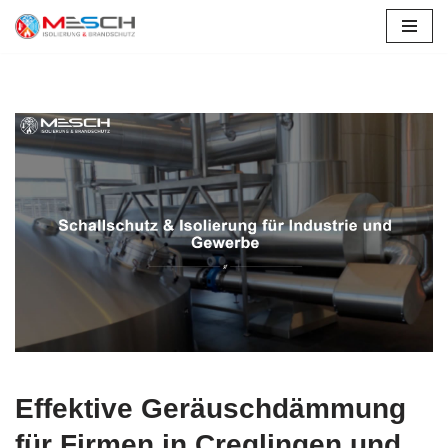
Zum
Inhalt
springen
Effektive Geräuschdämmung
für Firmen in Creglingen und