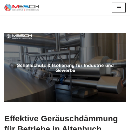
Zum
Inhalt
springen
Effektive Geräuschdämmung
für Betriebe in Altenbuch